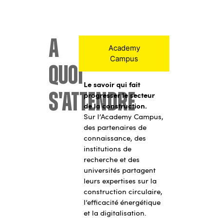
A
Academy
Campus
quoi
Le savoir qui fait
s'attendre
progresser le secteur
de la construction.
Sur l’Academy Campus,
des partenaires de
connaissance, des
institutions de
recherche et des
universités partagent
leurs expertises sur la
construction circulaire,
l’efficacité énergétique
et la digitalisation.