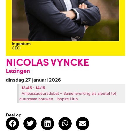
Ingenium
CEO
NICOLAS VYNCKE
Lezingen
dinsdag 27 januari 2026
13:45 - 14:15
Ambassadeursdebat – Samenwerking als sleutel tot
duurzaam bouwen
Inspire Hub
Deel op: