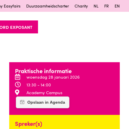
y Easyfairs
Duurzaamheidscharter
Charity
NL
FR
EN
ORD EXPOSANT
Praktische informatie
woensdag 28 januari 2026
13:30 - 14:00
Academy Campus
Spreker(s)