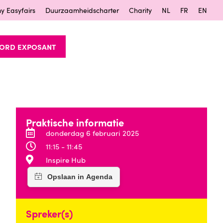
y Easyfairs
Duurzaamheidscharter
Charity
NL
FR
EN
ORD EXPOSANT
Praktische informatie
donderdag 6 februari 2025
11:15 - 11:45
Inspire Hub
Spreker(s)