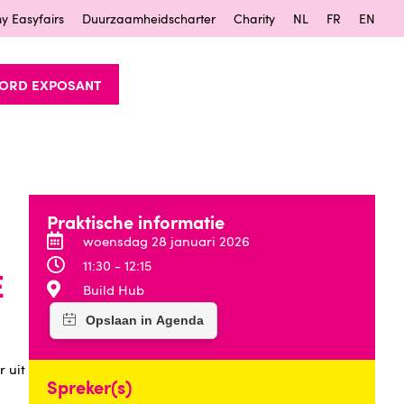
y Easyfairs
Duurzaamheidscharter
Charity
NL
FR
EN
ORD EXPOSANT
Praktische informatie
woensdag 28 januari 2026
11:30 - 12:15
E
Build Hub
 uit
Spreker(s)