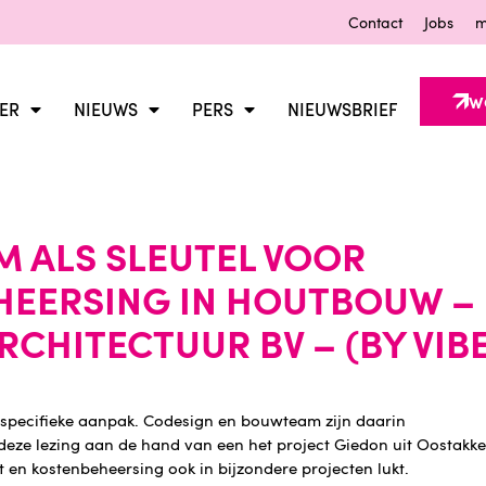
Contact
Jobs
m
W
ER
NIEUWS
PERS
NIEUWSBRIEF
 ALS SLEUTEL VOOR
EHEERSING IN HOUTBOUW –
CHITECTUUR BV – (BY VIB
 specifieke aanpak. Codesign en bouwteam zijn daarin
eze lezing aan de hand van een het project Giedon uit Oostakker
 en kostenbeheersing ook in bijzondere projecten lukt.