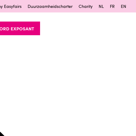
y Easyfairs
Duurzaamheidscharter
Charity
NL
FR
EN
ORD EXPOSANT