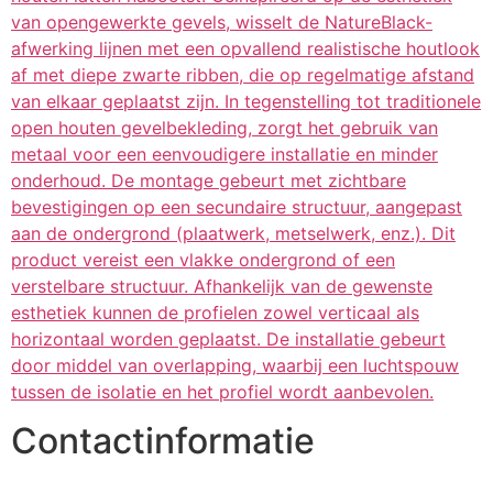
van opengewerkte gevels, wisselt de NatureBlack-
afwerking lijnen met een opvallend realistische houtlook
af met diepe zwarte ribben, die op regelmatige afstand
van elkaar geplaatst zijn. In tegenstelling tot traditionele
open houten gevelbekleding, zorgt het gebruik van
metaal voor een eenvoudigere installatie en minder
onderhoud. De montage gebeurt met zichtbare
bevestigingen op een secundaire structuur, aangepast
aan de ondergrond (plaatwerk, metselwerk, enz.). Dit
product vereist een vlakke ondergrond of een
verstelbare structuur. Afhankelijk van de gewenste
esthetiek kunnen de profielen zowel verticaal als
horizontaal worden geplaatst. De installatie gebeurt
door middel van overlapping, waarbij een luchtspouw
tussen de isolatie en het profiel wordt aanbevolen.
Contactinformatie